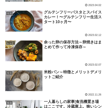
2023.04.02
グルテンフリーパスタとスパイス
生活
カレー！〜グルテンフリー生活ス
タート10ヶ月〜
2023.02.12
余った卵の保存方法～卵焼きはま
レシピ
とめて作って冷凍保存～
2023.02.07
米粉パン～特徴とメリットデメリ
生活
ットご紹介
2022.11.26
一人暮らしの家事¦食洗機置き場
生活
はここです。冷蔵庫上。狭いシン