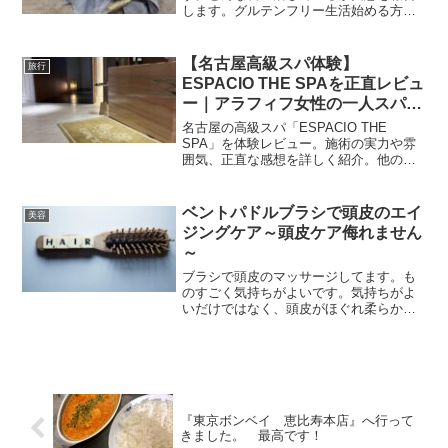
します。グルテンフリー生活始める方、
参考にしてください。
【名古屋高級スパ体験】
旅行
ESPACIO THE SPAを正直レビュ
ー｜アラフィフ女性の一人スパ体
験記
名古屋の高級スパ「ESPACIO THE
SPA」を体験レビュー。施術の実力や雰
囲気、正直な感想を詳しく紹介。他のス
パ施設との違いも踏まえて解説します。
ベントパドルブラシで頭皮のエイ
美容
ジングケア～頭皮ケア侮れません
～
ブラシで頭皮のマッサージしてます。も
のすごく気持ちがよいです。気持ちがよ
いだけではなく、頭皮がほぐれ柔らかく
なり、お顔のハリも違ってきます！
『東京ボンベイ 恵比寿本店』へ行って
きました。 最高です！