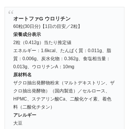
オートファG ウロリチン
60粒(30日分)【1日の目安／2粒】
栄養成分表示
2粒（0.412g）当たり推定値
エネルギー：1.6kcal、たんぱく質：0.011g、脂
質：0.006g、炭水化物：0.362g、食塩相当量：
0.013g、ウロリチンA：10mg
原材料名
ザクロ抽出発酵物粉末（マルトデキストリン、ザ
クロ抽出発酵物）（国内製造）／セルロース、
HPMC、ステアリン酸Ca、二酸化ケイ素、着色
料（二酸化チタン）
アレルギー
大豆