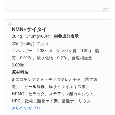
NMN+サイタイ
20.4g（340mg×60粒）
栄養成分表示
2粒（0.68g）当たり
エネルギー 2.38kcal、タンパク質 0.30g、脂
質 0.012g、炭水化物 0.27g、食塩相当量
0.008g
原材料名
β-ニコチンアミド・モノヌクレオチド（国内製
造）、ビール酵母、豚サイタイエキス末／
HPMC、セラック、ステアリン酸カルシウム、
HPC、微粒二酸化ケイ素、酢酸ナトリウム
さいたいサプリ