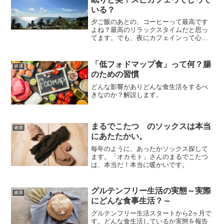
いる？
夕ご飯のあとの、コーヒーって最高です
よね？最高のリラックスタイムだと思っ
てます。でも、夜にカフェインって心
配。ノンカフェインのコーヒーしかも、
ストレスケアもできる。ぐっすり、、す
っきり。。。
「低フォドマップ食」って何？腸
健康
のための習慣
どんな影響がありどんな食生活をするべ
きなのか？解説します。
まるでこたつ のソックスは本当
健康
にあたたかい。
毎年のように、あったかソックス探して
ます。「オカモト」さんのまるでこたつ
は、本当だ！本当に暖かいです。
グルテンフリー生活の実態～実際
健康
にどんな食事生活？～
グルテンフリー生活スタートから2ヶ月で
す。どんな食生活しているか実態を報告